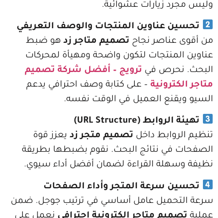
 زيارات عشوائية.
 عناوين المنتجات والوصف التعريفي
عناصر نجاح
تصميم متاجر زد
هو ضبط
منتجات لتكون واضحة ومهيأة لمحركات
حرص في
ترويج
– أفضل شركة تصميم
ترونية
– على كتابة وصف احترافي يدعم
نع العميل في الوقت نفسه.
بط (URL Structure)
وابط داخل
تصميم متجر زد
يعزز قوة
ي نتائج البحث. نقوم بضبطها بطريقة
هلة القراءة لضمان أفضل أداء سيوي.
 سرعة المتجر وأداء الصفحات
حميل عامل أساسي في ترتيب جوجل. ضمن
يم متاجر الكترونية احترافي
نعمل على