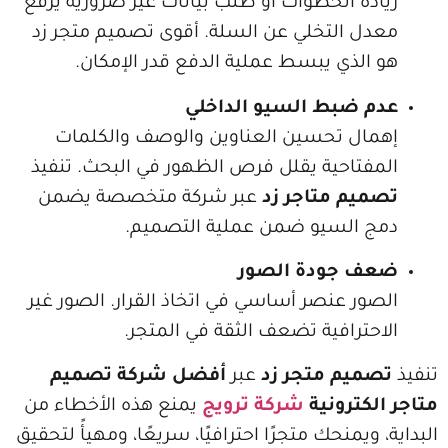
 الخطوات أو طلب بيانات غير ضرورية يرفع
 التخلي عن السلة. أقوى تصميم متجر زد
ذي يبسط عملية الدفع قدر الإمكان.
ضبط السيو الداخلي
ل تحسين العناوين والوصف والكلمات
تاحية يقلل فرص الظهور في البحث. تنفيذ
م متاجر زد
عبر شركة متخصصة يضمن
السيو ضمن عملية التصميم.
جودة الصور
 عنصر أساسي في اتخاذ القرار. الصور غير
رافية تضعف الثقة في المتجر.
يم متجر زد
عبر
أفضل شركة تصميم
ترونية
شركة ترويج
يمنع هذه الأخطاء من
يمنحك متجرًا احترافيًا، سريعًا، ومهيأً لتحقيق