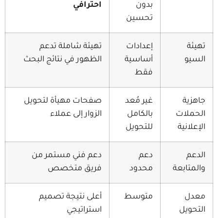
بدون
احترافي
تحسين
إعدادات
تهيئة شاملة تدعم
أساسية
الظهور في نتائج البحث
فقط
غير مُعد
صفحات مهيأة لتحويل
بالكامل
الزوار إلى عملاء
للتحويل
دعم
دعم فني مستمر من
ة
محدود
فريق متخصص
متوسط
أعلى نتيجة تصميم
استراتيجي