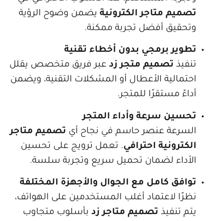
م متاجر الكترونية
يضمن وضوح الرؤية
يق أفضل تجربة ممكنة.
ر برمجي بدون أخطاء تقنية
ذ
تصميم متجر زد
عبر فريق متخصص يقلل
الية الأعطال أو المشكلات التقنية، ويضمن
 مستقرًا للمتجر.
ن سرعة وأداء المتجر
عة عنصر حاسم في نجاح أي
تصميم متاجر
ونية احترافي
. تعمل ترويج على تحسين
اء لضمان تحميل سريع وتجربة سلسة.
ق كامل مع الجوال والأجهزة المختلفة
ا لاعتماد أغلب المستخدمين على الهواتف،
نفيذ
تصميم متاجر زد
بأسلوب متجاوب