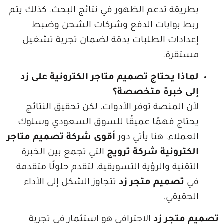
قة تدعم الظهور في نتائج البحث. كذلك يتم
بوابات الدفع وشركات الشحن وضبط
دات الطلبات بدقة لضمان تجربة تشغيل
رة.
ا يحتاج تصميم متاجر الكترونية على زد
خبرة متخصصة؟
لمنصة توفر الأدوات، لكن تحقيق النتائج
ج فهمًا عميقًا للسوق السعودي وسلوك
اء. هنا يأتي دور
أقوى شركة تصميم متاجر
رونية شركة ترويج
التي تجمع بين الخبرة
ية والرؤية التسويقية، لتقدم حلولًا متقدمة
صميم متجر زد
تتجاوز الشكل إلى الأداء
يقي.
جر زد
الاحترافي هو استثمار في تجربة