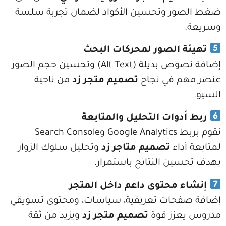
ر وتحسين الأكواد لضمان تجربة سلسة
 الصور لمحركات البحث
إضافة نصوص بديلة (Alt Text) وتحسين حجم الصور
 في نجاح
تصميم متجر زد
من ناحية
وات التحليل والمتابعة
نقوم بربط Google Analytics وSearch Console
داء
تصميم متاجر زد
وتحليل سلوك الزوار
ن النتائج باستمرار.
 محتوى داعم داخل المتجر
حات تعريفية، سياسات، ومحتوى تسويقي
زز قوة
تصميم متجر زد
ويزيد من ثقة