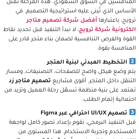
ن في السوق السعودي. هذه المرحلة تمثل
ذي تُبنى عليه استراتيجية التصميم. في
تبارها
أفضل شركة تصميم متاجر
 شركة ترويج
، لا نبدأ التنفيذ قبل تحديد نقاط
فرص التنافسية لضمان بناء متجر قادر على
بقوة.
ط المبدئي لبنية المتجر
هيكل واضح للصفحات، التصنيفات، ومسار
خل المتجر. أقوى مشاريع
تصميم متاجر زد
 بنية منظمة تسهّل رحلة العميل وتزيد من
إتمام الطلب.
بر Figma
يذ البرمجي، نقوم بإعداد تصور كامل لواجهة
وتجربة الاستخدام. هذا المستوى من