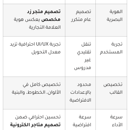
تصميم
تصميم متجر زد
عام متكرر
مخصص
يعكس هوية
العلامة التجارية
تنقل
تجربة UI/UX احترافية تزيد
م
تقليدي
معدل التحويل
غير
مدروس
محدود
تخصيص كامل في
بالإعدادات
الألوان، الخطوط، والبنية
الافتراضية
سرعة
تحسين احترافي ضمن
افتراضية
تصميم متاجر الكترونية