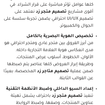
عوامل تؤثر مباشرة على قرار الشراء. في
 مشاريع
تصميم متجر زد
نعتمد على
تصميم UI/UX احترافي يضمن تجربة سلسة على
ل والكمبيوتر.
ص الهوية البصرية بالكامل
رز الفروق بين متجر عادي ومتجر احترافي هو
نعكاس هوية العلامة التجارية داخله.
وان، الخطوط، أسلوب عرض المنتجات،
قة إبراز العروض كلها عناصر يتم ضبطها
عملية
تصميم متاجر زد
المخصصة، بعيدًا
قوالب الثابتة.
د السيو الداخلي وضبط الأنظمة التقنية
ذ
تصميم متجر زد
باحتراف يشمل تهيئة
ين المنتجات، وصفها، وضبط الروابط