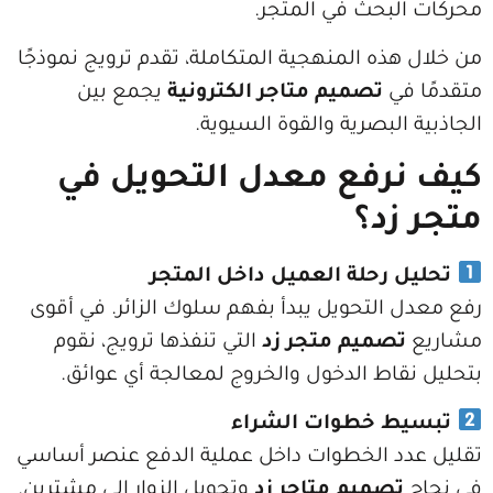
بحث في المتجر.
ذه المنهجية المتكاملة، تقدم ترويج نموذجًا
ي
تصميم متاجر الكترونية
يجمع بين
لبصرية والقوة السيوية.
رفع معدل التحويل في
د؟
 رحلة العميل داخل المتجر
التحويل يبدأ بفهم سلوك الزائر. في أقوى
صميم متجر زد
التي تنفذها ترويج، نقوم
اط الدخول والخروج لمعالجة أي عوائق.
 خطوات الشراء
د الخطوات داخل عملية الدفع عنصر أساسي
صميم متاجر زد
وتحويل الزوار إلى مشترين.