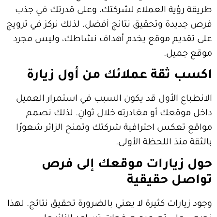
ة العملاء لشركتك، وعلى قدرتك في جذب
 وتحقيق نتائج أفضل. لذلك نركز في ترويج
م موقع يخدم أهداف نشاطك، وليس مجرد
ل.
قة عملائك من أول زيارة
الأول قد يكون السبب في استمرار العميل
ك أو مغادرته خلال ثوانٍ. لذلك نصمم
س احترافية شركتك وتمنح الزائر شعورًا
 اللحظة الأولى.
ارات موقعك إلى فرص
حقيقية
ت كثيرة لا يعني بالضرورة تحقيق نتائج. لهذا