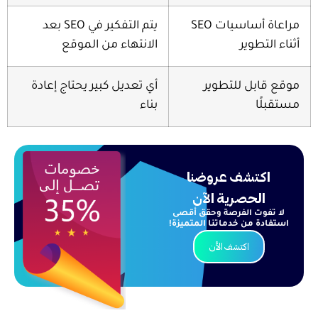
مراعاة أساسيات SEO
يتم التفكير في SEO بعد
وير
الانتهاء من الموقع
ل للتطوير
أي تعديل كبير يحتاج إعادة
بناء
تشف عروضنا
حصرية الآن
ت الفرصة وحقق
أقصى
من خدماتنا المتميزة!
اكتشف الأن