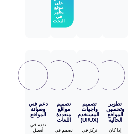
على
موقع
يظهر
في
البحث
ر
تصميم
تصميم
دعم فني
ن
واجهات
مواقع
وصيانة
ع
المستخدم
متعددة
المواقع
ة
(UI/UX)
اللغات
نقدم في
ن
نركز في
نصمم في
أفضل