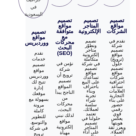
م
تصميم
تصميم
المتاجر
مواقع
ات
الإلكترونية
متوافقة
تصميم
مع
مواقع
ي
نصمم
محركات
ووردبريس
ونطوّر
البحث
متاجر
(SEO)
نقدم
إلكترونية
خدمات
)
متكاملة
نؤمن في
في شركة
تصميم
تصميم
شركة
مواقع
مواقع
ترويج أن
ووردبريس
ت
تساعدك
تصميم
ة
على البيع
تتيح لك
باحتراف
المواقع
إدارة
ت
وبناء
الناجح يبدأ
موقعك
ة
تجربة
من
بسهولة مع
ء
شراء
محركات
سلسة
مرونة
لعملائك.
البحث،
كاملة
تعتمد
لذلك نبني
للتطوير
حلولنا في
مواقع
والتوسع.
تصميم
إلكترونية
قة
المتاجر
في شركة
.
على أداء
مهيأة
ترويج