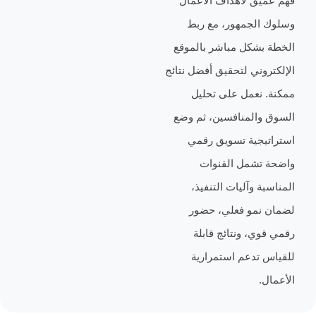
ق لأهداف الأعمال
لجمهور، مع ربط
شكل مباشر بالموقع
وني لتحقيق أفضل نتائج
نعمل على تحليل
المنافسين، ثم وضع
جية تسويق رقمي
شمل القنوات
 وآليات التنفيذ،
مو فعلي، حضور
، ونتائج قابلة
تدعم استمرارية