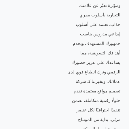
عبّر عن علامتك
ة بأسلوب بصري
عتمد على أسلوب
 مدروس يناسب
 المستهدف ويخدم
التسويقية، مما
 على تعزيز حضورك
وترك انطباع قوي لدى
وبخبرتنا كـ شركة
واقع معتمدة تقدم
قمية متكاملة، نضمن
احترافيًا لكل عنصر
اية من المونتاج
اصيل الحركة