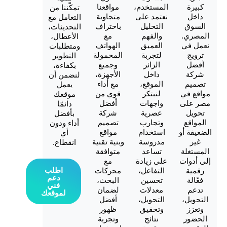
المستخدم،
مواقعنا
تمكّننا من
نعتمد على
متجاوبة
التعامل مع
التحليل
باحتراف
التحديثات،
.
والفهم
مع
الأعطال،
ي
العميق
الهواتف
ومتطلبات
لتجربة
المحمولة
التطوير
الزائر
وجميع
بكفاءة،
داخل
الأجهزة،
لنضمن أن
الموقع،
مع أداء
يعمل
في
لنبتكر
قوي من
موقعك
ى
واجهات
أفضل
دائمًا
عصرية
شركة
بأفضل
ع
وتجارب
تصميم
أداء ودون
أو
استخدام
مواقع
أي
مدروسة
وبنية تقنية
انقطاع.
لة
تساعد
متوافقة
ات
على زيادة
مع
اطلب
التفاعل،
محركات
دعم
تحسين
البحث،
فني
معدلات
لضمان
لموقعك
،
التحويل،
أفضل
وتحقيق
ظهور
ر
نتائج
وتجربة