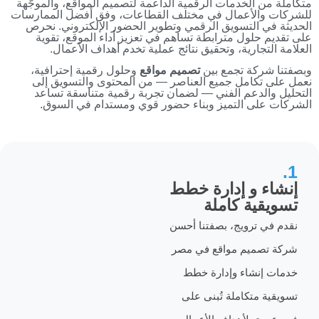
 الخدمات الرقمية الداعمة لتصميم المواقع، والموجّهة
الأعمال في مختلف القطاعات، وفق أفضل الممارسات
 التسويق الرقمي وتطوير الحضور الإلكتروني. نحرص
حلول مترابطة تساهم في تعزيز أداء الموقع، تقوية
جارية، وتحقيق نتائج عملية تخدم أهداف الأعمال.
كة تجمع بين
تصميم مواقع
وحلول رقمية إحترافية،
تكامل جميع العناصر — من المحتوى والتسويق إلى
لدعم الفني — لضمان تجربة رقمية متناسقة تساعد
لى التميز وبناء حضور قوي ومستدام في السوق.
 و إدارة خطط
ية كاملة
 ترويج، بصفتنا أحسن
صميم مواقع في مصر
نشاء وإدارة خطط
متكاملة تُبنى على