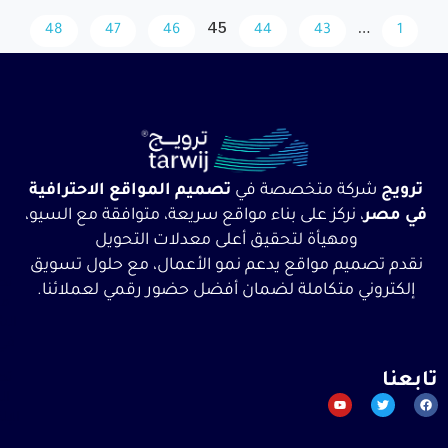
45
48
47
46
44
43
خدمات
من
شركة
نحن
ترويج
كة متخصصة في
تصميم المواقع الاحترافية
في
تواصل
 نركز على بناء مواقع سريعة، متوافقة مع السيو،
معنا
تصميم
ومهيأة لتحقيق أعلى معدلات التحويل
المواقع
المدونة
يم مواقع يدعم نمو الأعمال، مع حلول تسويق
تصميم
ي متكاملة لضمان أفضل حضور رقمي لعملائنا.
مواقع
الشركات
في مصر
تصميم
المتاجر
الإلكترونية