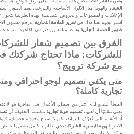
بصرية للشركات
تعكس هذه المعطيات على أرض الواقع. هذا يشم
الشعار والهوية
مثل الألوان الأساسية والفرعية، نمط الصور، أسلو
الإعلانات والمطبوعات والعروض التقديمية. بهذه الطريقة يتحول
ت
استراتيجية تساعدك في
تعزيز العلامة التجارية
، ورفع مستوى الا
ظهور العلامة التجارية
وسط منافسين كثر في القاهرة، سواء على 
الفرق بين تصميم شعار للشركا
للشركات: ماذا تحتاج شركتك في
مع شركة ترويج؟
متى يكفي تصميم لوجو احترافي ومتى
تجارية كاملة؟
الخطأ الشائع لدى كثير من أصحاب الأعمال في القاهرة هو الاعتقا
يعني تلقائيًا أن لديهم
تصميم هوية تجارية
مكتملة. الحقيقة أن
تصمي
أو الأيقونة التي تُعرِّف بالبراند، لكن لا يشرح وحده شخصيتك، قي
الآخر،
الهوية البصرية للشركات
هي نظام متكامل يشمل الشعار مع 
شكل الأزرار، نمط الصور، توزيع العناصر في البوستات، وحتى شك