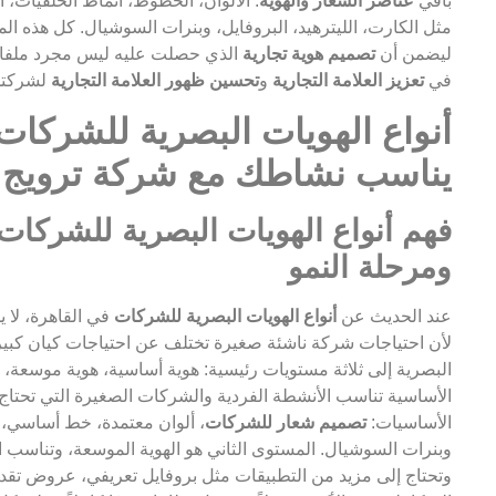
باقي
عناصر الشعار والهوية
: الألوان، الخطوط، أنماط الخلفيات، 
مثل الكارت، الليترهيد، البروفايل، وبنرات السوشيال. كل هذه الم
ليضمن أن
تصميم هوية تجارية
الذي حصلت عليه ليس مجرد ملفات 
في
تعزيز العلامة التجارية
و
تحسين ظهور العلامة التجارية
لشركتك 
أنواع الهويات البصرية للشركات 
يناسب نشاطك مع شركة ترويج:
فهم أنواع الهويات البصرية للشرك
ومرحلة النمو
عند الحديث عن
أنواع الهويات البصرية للشركات
في القاهرة، لا 
لأن احتياجات شركة ناشئة صغيرة تختلف عن احتياجات كيان كبير
البصرية إلى ثلاثة مستويات رئيسية: هوية أساسية، هوية موسعة، و
الأساسية تناسب الأنشطة الفردية والشركات الصغيرة التي تحتاج 
الأساسيات:
تصميم شعار للشركات
، ألوان معتمدة، خط أساسي، 
وبنرات السوشيال. المستوى الثاني هو الهوية الموسعة، وتناسب 
وتحتاج إلى مزيد من التطبيقات مثل بروفايل تعريفي، عروض تقديمي