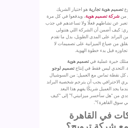
وع
تصميم هوية تجارية
هو اختيار الشريك
ر من
شركة تصميم هوية
، ويدفعوا في كل مرة
لا تعبر عن نشاطهم فعلًا ولا تساعدهم في جذب
هري: كيف أضمن أن الشركة اللي هتتولى
 البراند على المدى الطويل، بدل ما تقدم
ق من ضياع الميزانية على تصميمات لا
جاوزه قبل بدء خطوة الهوية.
متلك خبرة عملية في
تصميم هوية
. التحدي ليس فقط في إنتاج
تصميم لوجو
ي كل نقطة تماس مع العميل: من السوشيال
صري الاحترافي يجب أن يترجم شخصية البراند
ا يجد العميل شريكًا يفهم هذا البعد
لتحدي من “هل سأخسر ميزانيتي؟” إلى “كيف
في سوق القاهرة؟”.
كات في القاهرة
مع شركة ترويج؟