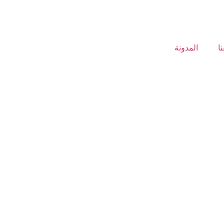
ا
المدونة
مع شركة ترويج: الدليل
ية