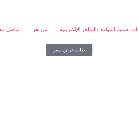
ت تصميم المواقع والمتاجر الإلكترونية
من نحن
تواصل معن
طلب عرض سعر
افية للشركات في القاهرة 
امل لبناء علامة تجارية قو