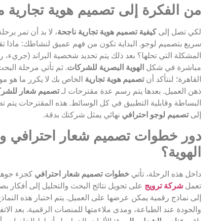
من الفكرة إلى تصميم هوية تجارية مت
لكي تصل إلى
كيفية تصميم هوية تجارية ناجحة
، لا بد أن تمر بر
سريع بتصميم لوجو. البداية تكون من فهم عميق لنشاطك: ماذا تقد
المشكلة التي تحلها؟ بعد ذلك يتم تحديد شخصية البراند (جريء، 
مباشرة في شكل
الهوية البصرية للشركات
. ثم تأتي مرحلة الب
القاهرة؛ لنتأكد أن
تصميم هوية تجارية
الخاص بك لا يكرر ما هو م
ذهن العميل. بعدها يتم رسم عدة مقترحات لـ
تصميم شعار للشر
البساطة وقابلية التطبيق في كل الوسائط. هذه المقترحات يتم 
إلى
تصميم لوجو احترافي
نهائي يمثل شركتك بدقة.
دور خطوات تصميم شعار احترافي وش
الهوية؟
داخل هذه الرحلة، تأتي
خطوات تصميم شعار احترافي
كجزء جوهري
تعمل
شركة ترويج
على تحويل نتائج البحث والتحليل إلى أفكار بصر
إلى نماذج رقمية يمكن عرضها على العميل. يتم اختبار هذه النم
والجودة عند الطباعة، ومدى ملاءمتها للمنصات الرقمية. بعد الاتف