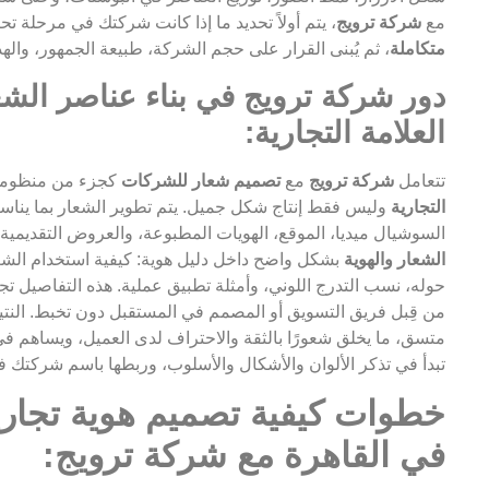
مع
شركة ترويج
، يتم أولاً تحديد ما إذا كانت شركتك في مرحلة ت
متكاملة
، ثم يُبنى القرار على حجم الشركة، طبيعة الجمهور، وا
دور شركة ترويج في بناء عناصر الشعا
العلامة التجارية:
تتعامل
شركة ترويج
مع
تصميم شعار للشركات
كجزء من منظومة
التجارية
وليس فقط إنتاج شكل جميل. يتم تطوير الشعار بما يناس
السوشيال ميديا، الموقع، الهويات المطبوعة، والعروض التقديمية
الشعار والهوية
بشكل واضح داخل دليل هوية: كيفية استخدام الشع
حوله، نسب التدرج اللوني، وأمثلة تطبيق عملية. هذه التفاصيل ت
من قِبل فريق التسويق أو المصمم في المستقبل دون تخبط. النت
متسق، ما يخلق شعورًا بالثقة والاحتراف لدى العميل، ويساهم ف
تبدأ في تذكر الألوان والأشكال والأسلوب، وربطها باسم شركتك في ا
خطوات كيفية تصميم هوية تجار
في القاهرة مع شركة ترويج: