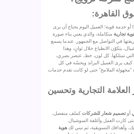
ق القاهرة:
أو خدمة قوية؛ العميل اليوم يحتاج أن يرى
ية تجارية
متكاملة، والذي يعني بناء صورة
قتها في التواصل مع الجمهور. عندما يسمع
ل، يتكوّن الانطباع خلال ثوانٍ، وهذا
لتي تمتلكها. كل لون، خط، عنصر بصري،
 كيف يرى العميل البراند ويحسّه في كل
مجهولة الملامح” حتى لو كانت تقدم خدمات
لعلامة التجارية وتحسين
ي
أو
تصميم شعار للشركات
كملف منفصل،
تى كارت العمل وأغلفة السوشيال.
 وأهدافك التسويقية، ثم تبني لك
هوية