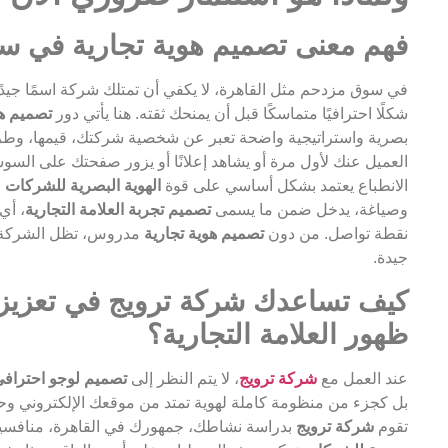
فهم معنى تصميم هوية تجارية في سو
في سوق مزدحم مثل القاهرة، لا يكفي أن تمتلك شركة اسمًا جيدًا 
شكلًا احترافيًا متماسكًا قبل أن يمنحك ثقته. هنا يأتي دور
تصميم هو
بصرية واستراتيجية واضحة تعبر عن شخصية شركتك، قيمها، وطري
العميل عنك لأول مرة أو يشاهد إعلانًا أو يزور صفحتك على السوشيا
الانطباع يعتمد بشكل أساسي على قوة
الهوية البصرية للشركات
ا
وصياغة، يدخل ضمن ما يسمى
تصميم تجربة العلامة التجارية
، أي
نقطة تواصل. من دون
تصميم هوية تجارية
مدروس، تظل الشركة “
جيدة.
كيف تساعدك شركة ترويج في تعزيز ا
ظهور العلامة التجارية؟
عند العمل مع
شركة ترويج
، لا يتم النظر إلى
تصميم لوجو احتراف
بل كجزء من منظومة كاملة لهوية تمتد من موقعك الإلكتروني وح
تقوم
شركة ترويج
بدراسة نشاطك، جمهورك في القاهرة، منافسيك،