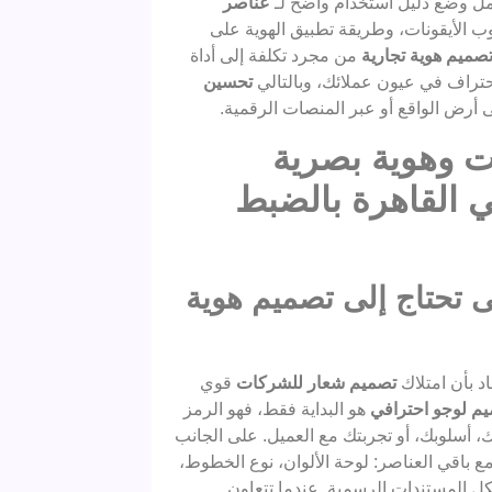
ل وضع دليل استخدام واضح لـ
عناصر
ب الأيقونات، وطريقة تطبيق الهوية على
صميم هوية تجارية
من مجرد تكلفة إلى أداة
حتراف في عيون عملائك، وبالتالي
تحسين
أرض الواقع أو عبر المنصات الرقمية.
ت وهوية بصرية
 القاهرة بالضبط
 تحتاج إلى تصميم هوية
د بأن امتلاك
تصميم شعار للشركات
قوي
م لوجو احترافي
هو البداية فقط، فهو الرمز
مك، أسلوبك، أو تجربتك مع العميل. على الجانب
باقي العناصر: لوحة الألوان، نوع الخطوط،
ل المستندات الرسمية. عندما تتعاون