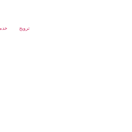
ترويج
خدما
تصميم هوية تجارية احتر
الك