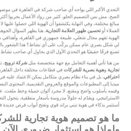
التحدي الأكبر اللي يواجه أي صاحب شركة في القاهرة في موض
الصح، مش بس التصميم الحلو. كثير من رواد الأعمال يجربوا أكث
مبالغ مختلفة، وفي النهاية يكتشفوا أن الهوية اللي حصلوا عليها 
العملاء أو
تحسين ظهور العلامة التجارية
. هنا يظهر السؤال الجو
الهوية تفهم مجال شغلي، طبيعة جمهوري في القاهرة، وأهدافي من
لي شكل بصري عام ممكن يركّب على أي نشاط؟ هذا الشعور بالقل
تصنع فرقًا حقيقيًا هو التحدي الأول الذي يحاول أي صاحب نشاط ت
من هنا تأتي أهمية التعامل مع جهة متخصصة مثل
شركة ترويج
، ت
تجارية
و
هوية بصرية للشركات
في قطاعات مختلفة داخل القاهرة
احترافي
، بل في بناء نظام بصري متكامل يمكن الاعتماد عليه ف
ميديا إلى المطبوعات والموقع والعروض التقديمية. المحتوى الب
وقيمه بأسلوب واضح ومقنع، لا مجرد ألوان جميلة وخط ملفت. عندم
الاستراتيجي، ويقدّم له حلولاً مدروسة بأسعار منطقية، يتحول ا
أستثمر بذكاء في هوية تبني براند قوي وتفتح أبواب فرص جديدة 
ما هو تصميم هوية تجارية للشر
ولماذا هو استثمار ضروري الآن 